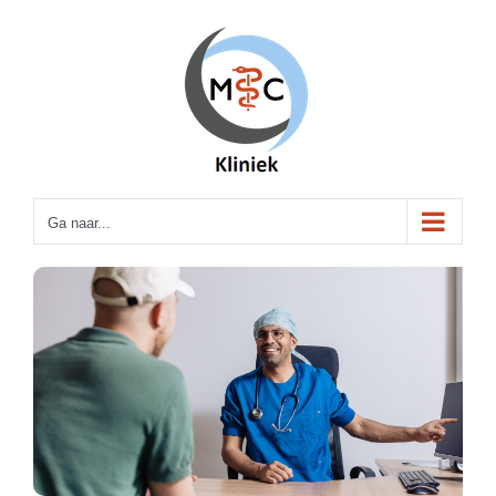
Ga
naar
inhoud
Ga naar...