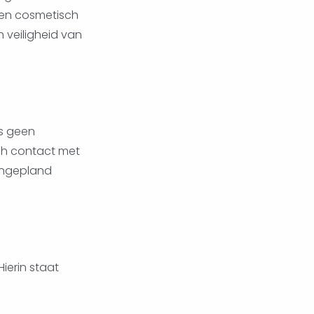
 een cosmetisch
n veiligheid van
is geen
sch contact met
 ingepland
ierin staat