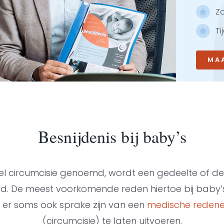
Zo
Ti
MA
Besnijdenis bij baby’s
 wel circumcisie genoemd, wordt een gedeelte of d
rd. De meest voorkomende reden hiertoe bij baby’s i
 er soms ook sprake zijn van een
medische reden
(circumcisie) te laten uitvoeren.